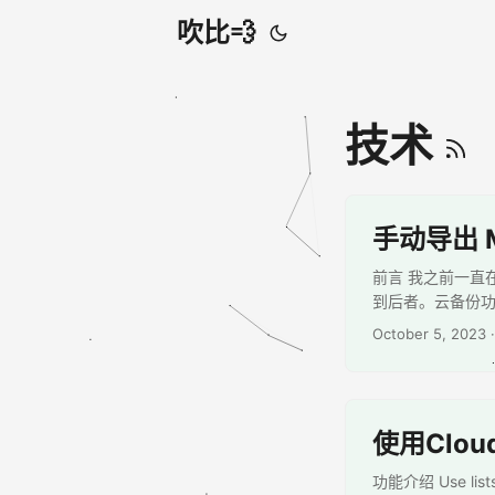
吹比💨
技术
手动导出 Mi
前言 我之前一直在使用 
到后者。云备份功
October 5, 2023
·
使用Clou
功能介绍 Use lists t