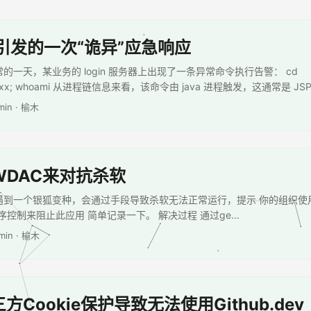
务引发的一次“诡异”应急响应
的一天，某业务的 login 服务器上出现了一条异常命令执行告警： cd
t/xxxx; whoami 从进程链信息来看，该命令由 java 进程触发，这通常是 JSP 
min · 榆木
WDAC来对抗杀软
遇到一个银狐变种，会通过手段导致杀软无法正常运行，提示 你的组织使用了 
用程序控制来阻止此应用 简单记录一下。 解决过程 通过ge...
 min · 榆木
Cookie保护导致无法使用Github.dev