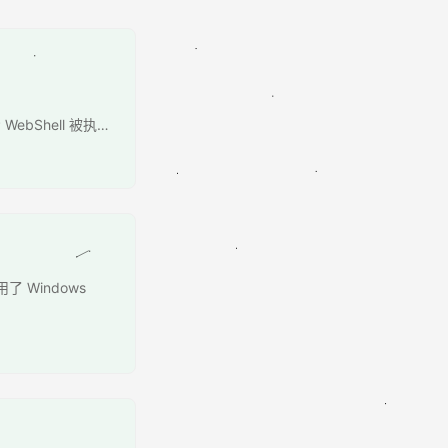
WebShell 被执行
Windows