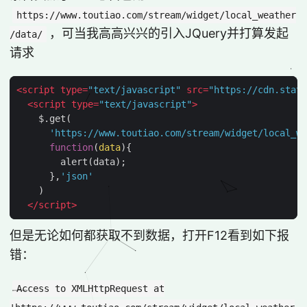
https://www.toutiao.com/stream/widget/local_weather
，可当我高高兴兴的引入JQuery并打算发起
/data/
请求
<
script
type
=
"text/javascript"
src
=
"https://cdn.stati
<
script
type
=
"text/javascript"
>
$
.
get
(
'https://www.toutiao.com/stream/widget/local_we
function
(
data
)
{
alert
(
data
);
},
'json'
)
</
script
>
但是无论如何都获取不到数据，打开F12看到如下报
错：
Access to XMLHttpRequest at