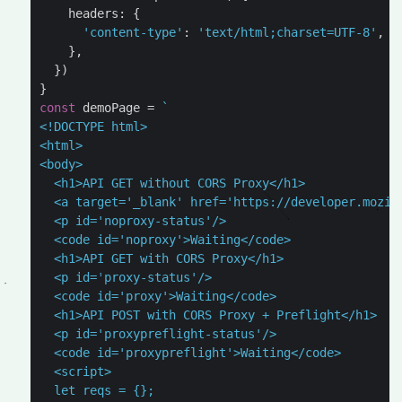
headers
:
{
'content-type'
:
'text/html;charset=UTF-8'
,
},
})
}
const
demoPage
=