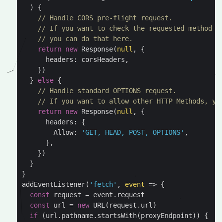
)
{
// Handle CORS pre-flight request.
// If you want to check the requested method +
// you can do that here.
return
new
Response
(
null
,
{
headers
:
corsHeaders
,
})
}
else
{
// Handle standard OPTIONS request.
// If you want to allow other HTTP Methods, yo
return
new
Response
(
null
,
{
headers
:
{
Allow
:
'GET, HEAD, POST, OPTIONS'
,
},
})
}
}
addEventListener
(
'fetch'
,
event
=>
{
const
request
=
event
.
request
const
url
=
new
URL
(
request
.
url
)
if
(
url
.
pathname
.
startsWith
(
proxyEndpoint
))
{