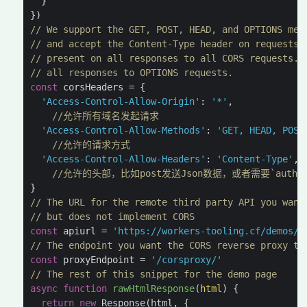
}
})
// We support the GET, POST, HEAD, and OPTIONS met
// and accept the Content-Type header on requests.
// present on all responses to all CORS requests. 
// all responses to OPTIONS requests.
const
corsHeaders
=
{
'Access-Control-Allow-Origin'
:
'*'
,
//允许所有域名发起请求
'Access-Control-Allow-Methods'
:
'GET, HEAD, POST
//允许的请求方式
'Access-Control-Allow-Headers'
:
'Content-Type'
,
//允许的头部，比如post发送Json数据，或者需要`author
}
// The URL for the remote third party API you want
// but does not implement CORS
const
apiurl
=
'https://workers-tooling.cf/demos/d
// The endpoint you want the CORS reverse proxy to
const
proxyEndpoint
=
'/corsproxy/'
// The rest of this snippet for the demo page
async
function
rawHtmlResponse
(
html
)
{
return
new
Response
(
html
,
{