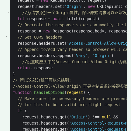
request
=
new
Request
(
apiurl
,
request
)
request
.
headers
.
set
(
'Origin'
,
new
URL
(
apiurl
).
or
//为请求添加一个Origin属性，保证原始请求可以正常发
let
response
=
await
fetch
(
request
)
// Recreate the response so we can modify the he
response
=
new
Response
(
response
.
body
,
response
)
// Set CORS headers
response
.
headers
.
set
(
'Access-Control-Allow-Origi
// Append to/Add Vary header so browser will cac
response
.
headers
.
append
(
'Vary'
,
'Origin'
)
//设置响应头中的Access-Control-Allow-Origi
return
response
}
// 所以这部分我们可以总结到：
//Access-Control-Allow-Origin 正是控制请
function
handleOptions
(
request
)
{
// Make sure the necesssary headers are present
// for this to be a valid pre-flight request
if
(
request
.
headers
.
get
(
'Origin'
)
!==
null
&&
request
.
headers
.
get
(
'Access-Control-Request-Me
request
.
headers
.
get
(
'Access-Control-Request-He