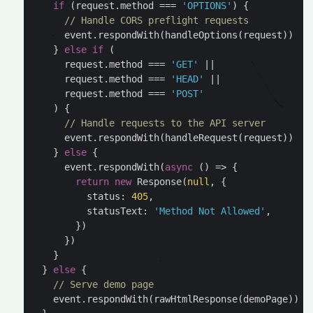
if
(
request
.
method
===
'OPTIONS'
)
{
// Handle CORS preflight requests
event
.
respondWith
(
handleOptions
(
request
))
}
else
if
(
request
.
method
===
'GET'
||
request
.
method
===
'HEAD'
||
request
.
method
===
'POST'
)
{
// Handle requests to the API server
event
.
respondWith
(
handleRequest
(
request
))
}
else
{
event
.
respondWith
(
async
()
=>
{
return
new
Response
(
null
,
{
status
:
405
,
statusText
:
'Method Not Allowed'
,
})
})
}
}
else
{
// Serve demo page
event
.
respondWith
(
rawHtmlResponse
(
demoPage
))