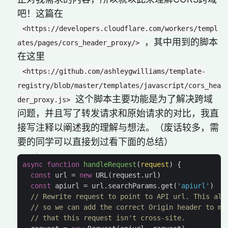
吧！这篇在
<https://developers.cloudflare.com/workers/templ
，其中用到的脚本
ates/pages/cors_header_proxy/>
在这里
<https://github.com/ashleygwilliams/template-
registry/blob/master/templates/javascript/cors_hea
这个脚本主要功能是为了解决跨域
der_proxy.js>
问题，并且写了转发请求和原始请求的对比，我直
接写注释以阐述我的理解与想法。（废话较多，需
要的同学可以直接划过看下面的总结）
async
function
handleRequest
(
request
)
{
const
url
=
new
URL
(
request
.
url
)
const
apiurl
=
url
.
searchParams
.
get
(
'apiurl'
)
// Rewrite request to point to API url. This als
// so we can add the correct Origin header to ma
// that this request isn't cross-site.