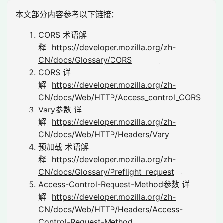
本文部分内容参考以下链接：
CORS 术语解
释
https://developer.mozilla.org/zh-
CN/docs/Glossary/CORS
CORS 详
解
https://developer.mozilla.org/zh-
CN/docs/Web/HTTP/Access_control_CORS
Vary参数 详
解
https://developer.mozilla.org/zh-
CN/docs/Web/HTTP/Headers/Vary
预加载 术语解
释
https://developer.mozilla.org/zh-
CN/docs/Glossary/Preflight_request
Access-Control-Request-Method参数 详
解
https://developer.mozilla.org/zh-
CN/docs/Web/HTTP/Headers/Access-
Control-Request-Method